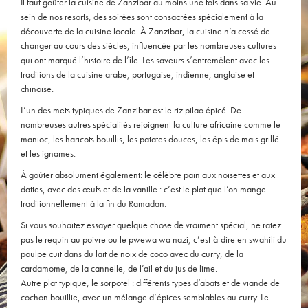
Il faut goûter la cuisine de Zanzibar au moins une fois dans sa vie. Au
sein de nos resorts, des soirées sont consacrées spécialement à la
découverte de la cuisine locale. À Zanzibar, la cuisine n’a cessé de
changer au cours des siècles, influencée par les nombreuses cultures
qui ont marqué l’histoire de l’île. Les saveurs s’entremêlent avec les
traditions de la cuisine arabe, portugaise, indienne, anglaise et
chinoise.
L’un des mets typiques de Zanzibar est le riz pilao épicé. De
nombreuses autres spécialités rejoignent la culture africaine comme le
manioc, les haricots bouillis, les patates douces, les épis de maïs grillé
et les ignames.
À goûter absolument également: le célèbre pain aux noisettes et aux
dattes, avec des œufs et de la vanille : c’est le plat que l’on mange
traditionnellement à la fin du Ramadan.
Si vous souhaitez essayer quelque chose de vraiment spécial, ne ratez
pas le requin au poivre ou le pwewa wa nazi, c’est-à-dire en swahili du
poulpe cuit dans du lait de noix de coco avec du curry, de la
cardamome, de la cannelle, de l’ail et du jus de lime.
Autre plat typique, le sorpotel : différents types d’abats et de viande de
cochon bouillie, avec un mélange d’épices semblables au curry. Le