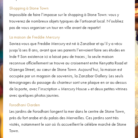
Shopping à Stone Town
Impossible de faire l’impasse sur le shopping à Stone Town: vous y
trouverez de nombreux objets typiques de l’artisanat local. N’oubliez
pas de vous organiser un tour en ville avant de repartir!
La maison de Freddie Mercury
Saviez-vous que Freddie Mercury est né à Zanzibar et qu’il y a vécu
jusqu’à ses 8 ans, avant que ses parents l’envoient faire ses études en
Inde ? Son existence ici a laissé peu de traces ; la seule maison
reconnue officiellement se trouve au croisement entre Kenyatta Road et
Gizenga Street, au cœur de Stone Town. Aujourd’hui, la maison est
occupée par un magasin de souvenirs, la Zanzibar Gallery. Les seuls
témoignages du passage du chanteur sont une plaque en or au-dessus
de la porte, avec l’inscription « Mercury House » et deux petites vitrines
avec quelques photos jaunies.
Forodhani Garden
Les jardins de Forodhani longent la mer dans le centre de Stone Town,
près du fort arabe et du palais des Merveilles. Ces jardins sont très
visités, notamment le soir où ils accueillent le célèbre marché de Stone
Town.